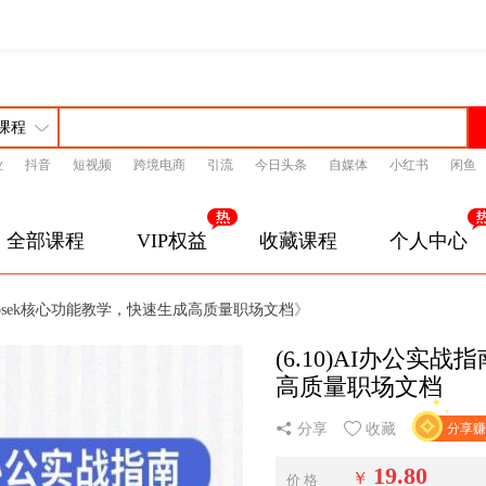
业
抖音
短视频
跨境电商
引流
今日头条
自媒体
小红书
闲鱼
启星云课
博启星云课堂
博启星学习平台
博启星
博学通
博学堂
全部课程
VIP权益
收藏课程
个人中心
Deepsek核心功能教学，快速生成高质量职场文档
》
(6.10)AI办公实
高质量职场文档
分享
收藏
分享赚 
19.80
￥
价 格