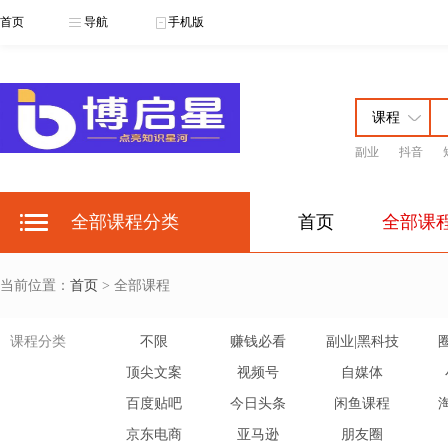
首页
导航
手机版
副业
抖音
博启星云课
博
全部课程分类
首页
全部课
当前位置：
首页
> 全部课程
课程分类
不限
赚钱必看
副业|黑科技
顶尖文案
视频号
自媒体
百度贴吧
今日头条
闲鱼课程
京东电商
亚马逊
朋友圈