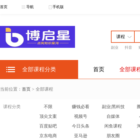
首页
导航
手机版
副业
抖音
博启星云课
博
全部课程分类
首页
全部课
当前位置：
首页
> 全部课程
课程分类
不限
赚钱必看
副业|黑科技
顶尖文案
视频号
自媒体
百度贴吧
今日头条
闲鱼课程
京东电商
亚马逊
朋友圈