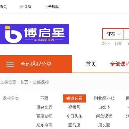
首页
导航
手机版
副业
抖音
博启星云课
博
全部课程分类
首页
全部课
当前位置：
首页
> 全部课程
课程分类
不限
赚钱必看
副业|黑科技
顶尖文案
视频号
自媒体
百度贴吧
今日头条
闲鱼课程
京东电商
亚马逊
朋友圈